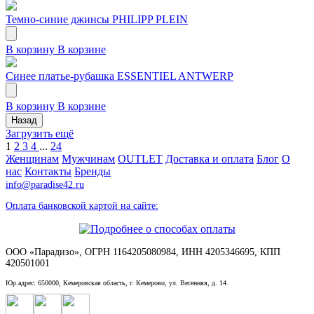
Темно-синие джинсы PHILIPP PLEIN
В корзину
В корзине
Синее платье-рубашка ESSENTIEL ANTWERP
В корзину
В корзине
Назад
Загрузить ещё
1
2
3
4
...
24
Женщинам
Мужчинам
OUTLET
Доставка и оплата
Блог
О
нас
Контакты
Бренды
info@paradise42.ru
Оплата банковской картой на сайте:
ООО «Парадизо», ОГРН 1164205080984, ИНН 4205346695, КПП
420501001
Юр.адрес: 650000, Кемеровская область, г. Кемерово, ул. Весенняя, д. 14.