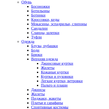
Обувь
Босоножки
Ботильоны
Ботинки
Кроссовки, кеды
Мокасины, эспадрильи, слипоны
Сандалии
Сланцы, шлепки
Туфли
Одежда
Блузы, рубашки
Боди
Брюки
Верхняя одежда
Джинсовые куртки
Жилеты
Кожаные куртки
Куртки и пуховики
Легкие куртки, ветровки
Пальто и плащи
Джинсы
Жилеты
Пиджаки, жакеты
Платья и сарафаны
Спортивные костюмы