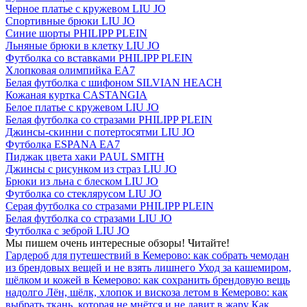
Черное платье с кружевом LIU JO
Спортивные брюки LIU JO
Синие шорты PHILIPP PLEIN
Льняные брюки в клетку LIU JO
Футболка со вставками PHILIPP PLEIN
Хлопковая олимпийка EA7
Белая футболка с шифоном SILVIAN HEACH
Кожаная куртка CASTANGIA
Белое платье с кружевом LIU JO
Белая футболка со стразами PHILIPP PLEIN
Джинсы-скинни с потертосятми LIU JO
Футболка ESPANA EA7
Пиджак цвета хаки PAUL SMITH
Джинсы c рисунком из страз LIU JO
Брюки из льна с блеском LIU JO
Футболка со стеклярусом LIU JO
Серая футболка со стразами PHILIPP PLEIN
Белая футболка со стразами LIU JO
Футболка с зеброй LIU JO
Мы пишем очень интересные обзоры! Читайте!
Гардероб для путешествий в Кемерово: как собрать чемодан
из брендовых вещей и не взять лишнего
Уход за кашемиром,
шёлком и кожей в Кемерово: как сохранить брендовую вещь
надолго
Лён, шёлк, хлопок и вискоза летом в Кемерово: как
выбрать ткань, которая не мнётся и не давит в жару
Как