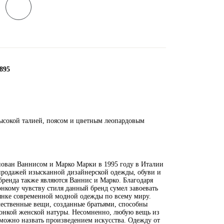
895
:
высокой талией, поясом и цветным леопардовым
нован Ваннисом и Марко Марки в 1995 году в Италии
продажей изысканной дизайнерской одежды, обуви и
бренда также являются Ваннис и Марко. Благодаря
онкому чувству стиля данный бренд сумел завоевать
нке современной модной одежды по всему миру.
чественные вещи, созданные братьями, способны
тонкой женской натуры. Несомненно, любую вещь из
можно назвать произведением искусства. Одежду от