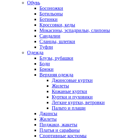
Обувь
Босоножки
Ботильоны
Ботинки
Кроссовки, кеды
Мокасины, эспадрильи, слипоны
Сандалии
Сланцы, шлепки
Туфли
Одежда
Блузы, рубашки
Боди
Брюки
Верхняя одежда
Джинсовые куртки
Жилеты
Кожаные куртки
Куртки и пуховики
Легкие куртки, ветровки
Пальто и плащи
Джинсы
Жилеты
Пиджаки, жакеты
Платья и сарафаны
Спортивные костюмы