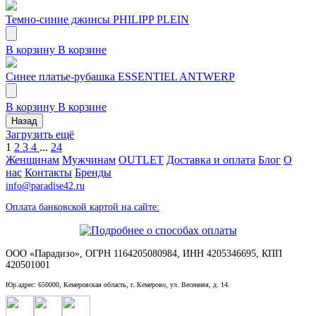
Темно-синие джинсы PHILIPP PLEIN
В корзину
В корзине
Синее платье-рубашка ESSENTIEL ANTWERP
В корзину
В корзине
Назад
Загрузить ещё
1
2
3
4
...
24
Женщинам
Мужчинам
OUTLET
Доставка и оплата
Блог
О
нас
Контакты
Бренды
info@paradise42.ru
Оплата банковской картой на сайте:
ООО «Парадизо», ОГРН 1164205080984, ИНН 4205346695, КПП
420501001
Юр.адрес: 650000, Кемеровская область, г. Кемерово, ул. Весенняя, д. 14.