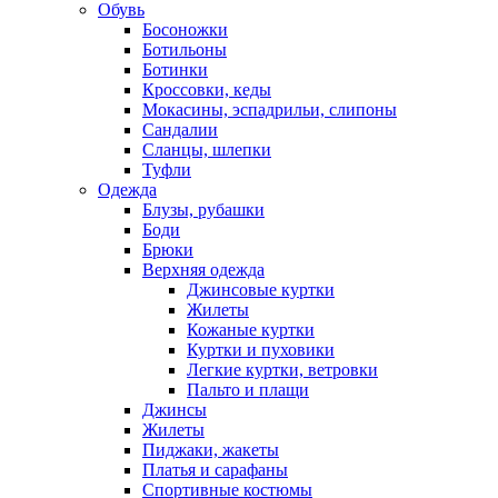
Обувь
Босоножки
Ботильоны
Ботинки
Кроссовки, кеды
Мокасины, эспадрильи, слипоны
Сандалии
Сланцы, шлепки
Туфли
Одежда
Блузы, рубашки
Боди
Брюки
Верхняя одежда
Джинсовые куртки
Жилеты
Кожаные куртки
Куртки и пуховики
Легкие куртки, ветровки
Пальто и плащи
Джинсы
Жилеты
Пиджаки, жакеты
Платья и сарафаны
Спортивные костюмы