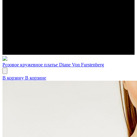
Розовое кружевное платье Diane Von Furstenberg
В корзину
В корзине