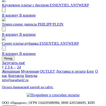
Кружевное платье с бисером ESSENTIEL ANTWERP
В корзину
В корзине
Темно-синие джинсы PHILIPP PLEIN
В корзину
В корзине
Синее платье-рубашка ESSENTIEL ANTWERP
В корзину
В корзине
Назад
Загрузить ещё
1
2
3
4
...
24
Женщинам
Мужчинам
OUTLET
Доставка и оплата
Блог
О
нас
Контакты
Бренды
info@paradise42.ru
Оплата банковской картой на сайте:
ООО «Парадизо», ОГРН 1164205080984, ИНН 4205346695, КПП