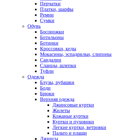
Перчатки
Платки, шарфы
Ремни
Сумки
Обувь
Босоножки
Ботильоны
Ботинки
Кроссовки, кеды
Мокасины, эспадрильи, слипоны
Сандалии
Сланцы, шлепки
Туфли
Одежда
Блузы, рубашки
Боди
Брюки
Верхняя одежда
Джинсовые куртки
Жилеты
Кожаные куртки
Куртки и пуховики
Легкие куртки, ветровки
Пальто и плащи
Джинсы