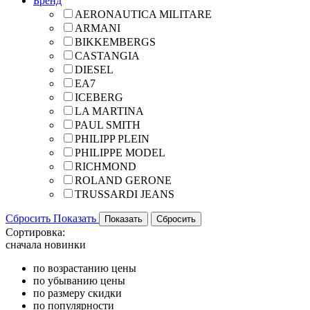
Бренд
AERONAUTICA MILITARE
ARMANI
BIKKEMBERGS
CASTANGIA
DIESEL
EA7
ICEBERG
LA MARTINA
PAUL SMITH
PHILIPP PLEIN
PHILIPPE MODEL
RICHMOND
ROLAND GERONE
TRUSSARDI JEANS
Сбросить
Показать
Сортировка:
сначала новинки
по возрастанию цены
по убыванию цены
по размеру скидки
по популярности