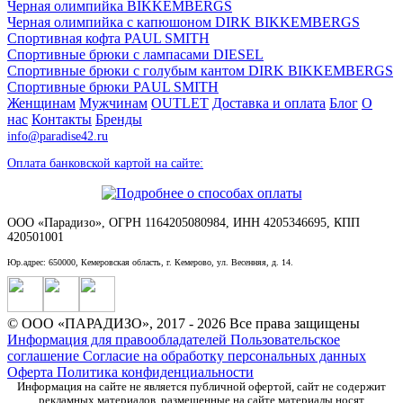
Черная олимпийка BIKKEMBERGS
Черная олимпийка с капюшоном DIRK BIKKEMBERGS
Спортивная кофта PAUL SMITH
Спортивные брюки с лампасами DIESEL
Спортивные брюки с голубым кантом DIRK BIKKEMBERGS
Спортивные брюки PAUL SMITH
Женщинам
Мужчинам
OUTLET
Доставка и оплата
Блог
О
нас
Контакты
Бренды
info@paradise42.ru
Оплата банковской картой на сайте:
ООО «Парадизо», ОГРН 1164205080984, ИНН 4205346695, КПП
420501001
Юр.адрес: 650000, Кемеровская область, г. Кемерово, ул. Весенняя, д. 14.
© ООО «ПАРАДИЗО», 2017 - 2026 Все права защищены
Информация для правообладателей
Пользовательское
соглашение
Согласие на обработку персональных данных
Оферта
Политика конфиденциальности
Информация на сайте не является публичной офертой, сайт не содержит
рекламных материалов, размещенные на сайте материалы носят