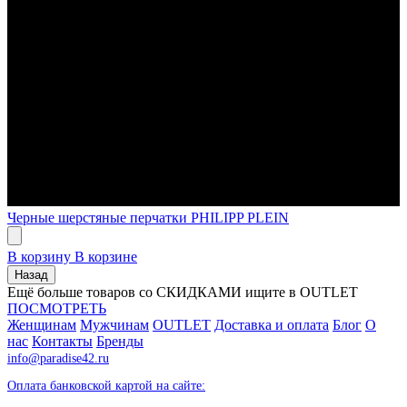
Черные шерстяные перчатки PHILIPP PLEIN
В корзину
В корзине
Назад
Ещё больше товаров со СКИДКАМИ ищите в OUTLET
ПОСМОТРЕТЬ
Женщинам
Мужчинам
OUTLET
Доставка и оплата
Блог
О
нас
Контакты
Бренды
info@paradise42.ru
Оплата банковской картой на сайте: