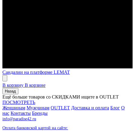
Сандалии на платформе LEMAT
В корзину
В корзине
Назад
Ещё больше товаров со СКИДКАМИ ищите в OUTLET
ПОСМОТРЕТЬ
Женщинам
Мужчинам
OUTLET
Доставка и оплата
Блог
О
нас
Контакты
Бренды
info@paradise42.ru
Оплата банковской картой на сайте: