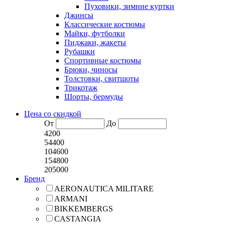
Пуховики, зимние куртки
Джинсы
Классические костюмы
Майки, футболки
Пиджаки, жакеты
Рубашки
Спортивные костюмы
Брюки, чиносы
Толстовки, свитшоты
Трикотаж
Шорты, бермуды
Цена со скидкой
От
До
4200
54400
104600
154800
205000
Бренд
AERONAUTICA MILITARE
ARMANI
BIKKEMBERGS
CASTANGIA