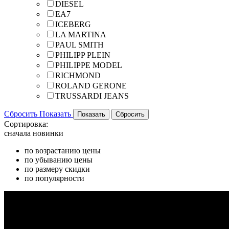
DIESEL
EA7
ICEBERG
LA MARTINA
PAUL SMITH
PHILIPP PLEIN
PHILIPPE MODEL
RICHMOND
ROLAND GERONE
TRUSSARDI JEANS
Сбросить
Показать
Сортировка:
сначала новинки
по возрастанию цены
по убыванию цены
по размеру скидки
по популярности