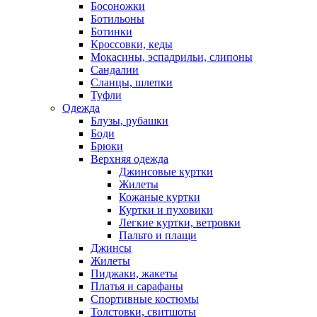
Босоножки
Ботильоны
Ботинки
Кроссовки, кеды
Мокасины, эспадрильи, слипоны
Сандалии
Сланцы, шлепки
Туфли
Одежда
Блузы, рубашки
Боди
Брюки
Верхняя одежда
Джинсовые куртки
Жилеты
Кожаные куртки
Куртки и пуховики
Легкие куртки, ветровки
Пальто и плащи
Джинсы
Жилеты
Пиджаки, жакеты
Платья и сарафаны
Спортивные костюмы
Толстовки, свитшоты