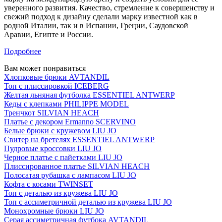
уверенного развития. Качество, стремление к совершенству и
свежий подход к дизайну сделали марку известной как в
родной Италии, так и в Испании, Греции, Саудовской
Аравии, Египте и России.
Подробнее
Вам может понравиться
Хлопковые брюки AVTANDIL
Топ с плиссировкой ICEBERG
Желтая льняная футболка ESSENTIEL ANTWERP
Кеды с клепками PHILIPPE MODEL
Тренчкот SILVIAN HEACH
Платье с декором Ermanno SCERVINO
Белые брюки с кружевом LIU JO
Свитер на бретелях ESSENTIEL ANTWERP
Пудровые кроссовки LIU JO
Черное платье с пайетками LIU JO
Плиссированное платье SILVIAN HEACH
Полосатая рубашка с лампасом LIU JO
Кофта с косами TWINSET
Топ с деталью из кружева LIU JO
Топ с ассиметричной деталью из кружева LIU JO
Монохромные брюки LIU JO
Серая ассиметричная футбока AVTANDIL