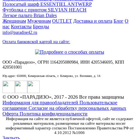
Полосатый шарф ESSENTIEL ANTWERP
Футболка с принтом SILVIAN HEACH
Легкое пальто Brian Dales
Женщинам
Мужчинам
OUTLET
Доставка и оплата
Блог
О
нас
Контакты
Бренды
info@paradise42.ru
Оплата банковской картой на сайте:
ООО «Парадизо», ОГРН 1164205080984, ИНН 4205346695, КПП
420501001
Юр.адрес: 650000, Кемеровская область, г. Кемерово, ул. Весенняя, д. 14.
© ООО «ПАРАДИЗО», 2017 - 2026 Все права защищены
Информация для правообладателей
Пользовательское
соглашение
Согласие на обработку персональных данных
Оферта
Политика конфиденциальности
Информация на сайте не является публичной офертой, сайт не содержит
рекламных материалов, размещенные на сайте материалы носят
информативный характер согласно Постановлению Правительства РФ от
4.10.2012 №1006
Закрыть