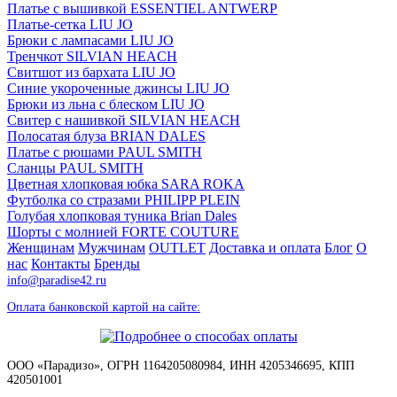
Платье с вышивкой ESSENTIEL ANTWERP
Платье-сетка LIU JO
Брюки с лампасами LIU JO
Тренчкот SILVIAN HEACH
Свитшот из бархата LIU JO
Синие укороченные джинсы LIU JO
Брюки из льна с блеском LIU JO
Свитер с нашивкой SILVIAN HEACH
Полосатая блуза BRIAN DALES
Платье с рюшами PAUL SMITH
Сланцы PAUL SMITH
Цветная хлопковая юбка SARA ROKA
Футболка со стразами PHILIPP PLEIN
Голубая хлопковая туника Brian Dales
Шорты с молнией FORTE COUTURE
Женщинам
Мужчинам
OUTLET
Доставка и оплата
Блог
О
нас
Контакты
Бренды
info@paradise42.ru
Оплата банковской картой на сайте:
ООО «Парадизо», ОГРН 1164205080984, ИНН 4205346695, КПП
420501001