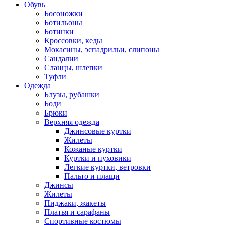
Обувь
Босоножки
Ботильоны
Ботинки
Кроссовки, кеды
Мокасины, эспадрильи, слипоны
Сандалии
Сланцы, шлепки
Туфли
Одежда
Блузы, рубашки
Боди
Брюки
Верхняя одежда
Джинсовые куртки
Жилеты
Кожаные куртки
Куртки и пуховики
Легкие куртки, ветровки
Пальто и плащи
Джинсы
Жилеты
Пиджаки, жакеты
Платья и сарафаны
Спортивные костюмы