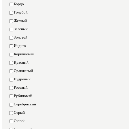
Бордо
Голубой
Желтый
Зеленый
Золотой
Индиго
Коричневый
Красный
Оранжевый
Пудровый
Розовый
Рубиновый
Серебристый
Серый
Синий