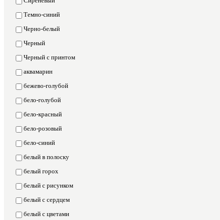
Сиреневый
Темно-синий
Черно-белый
Черный
Черный с принтом
аквамарин
бежево-голубой
бело-голубой
бело-красный
бело-розовый
бело-синий
белый в полоску
белый горох
белый с рисунком
белый с сердцем
белый с цветами