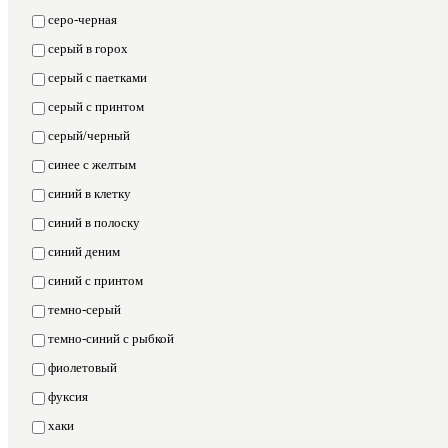
серо-черная
серый в горох
серый с паетками
серый с принтом
серый/черный
синее с желтым
синий в клетку
синий в полоску
синий деним
синий с принтом
темно-серый
темно-синий с рыбкой
фиолетовый
фуксия
хаки