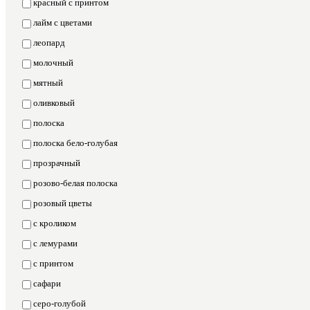
красный с принтом
лайм с цветами
леопард
молочный
мятный
оливковый
полоска
полоска бело-голубая
прозрачный
розово-белая полоска
розовый цветы
с кроликом
с лемурами
с принтом
сафари
серо-голубой