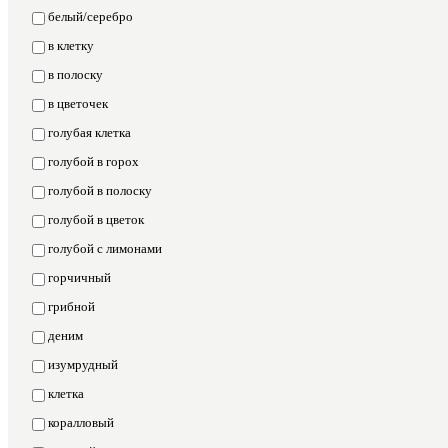
белый/серебро
в клетку
в полоску
в цветочек
голубая клетка
голубой в горох
голубой в полоску
голубой в цветок
голубой с лимонами
горчичный
грибной
деним
изумрудный
клетка
коралловый