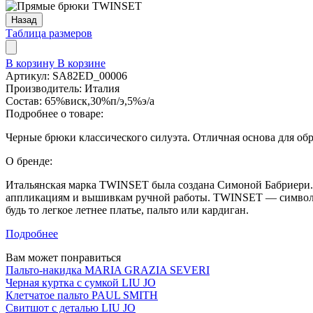
Назад
Таблица размеров
В корзину
В корзине
Артикул:
SA82ED_00006
Производитель:
Италия
Состав:
65%виск,30%п/э,5%э/а
Подробнее о товаре:
Черные брюки классического силуэта. Отличная основа для обр
О бренде:
Итальянская марка TWINSET была создана Симоной Бабриери.
аппликациям и вышивкам ручной работы. TWINSET — символ э
будь то легкое летнее платье, пальто или кардиган.
Подробнее
Вам может понравиться
Пальто-накидка MARIA GRAZIA SEVERI
Черная куртка с сумкой LIU JO
Клетчатое пальто PAUL SMITH
Свитшот с деталью LIU JO