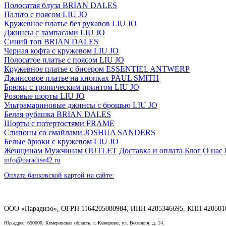
Полосатая блуза BRIAN DALES
Пальто с поясом LIU JO
Кружевное платье без рукавов LIU JO
Джинсы с лампасами LIU JO
Синий топ BRIAN DALES
Черная кофта с кружевом LIU JO
Полосатое платье с поясом LIU JO
Кружевное платье с бисером ESSENTIEL ANTWERP
Джинсовое платье на кнопках PAUL SMITH
Брюки с тропическим принтом LIU JO
Розовые шорты LIU JO
Ультрамариновые джинсы с брошью LIU JO
Белая рубашка BRIAN DALES
Шорты с потертостями FRAME
Слипоны со смайлами JOSHUA SANDERS
Белые брюки с кружевом LIU JO
Женщинам
Мужчинам
OUTLET
Доставка и оплата
Блог
О нас
info@paradise42.ru
Оплата банковской картой на сайте:
ООО «Парадизо», ОГРН 1164205080984, ИНН 4205346695, КПП 420501
Юр.адрес: 650000, Кемеровская область, г. Кемерово, ул. Весенняя, д. 14.