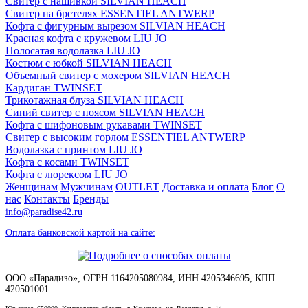
Свитер с нашивкой SILVIAN HEACH
Свитер на бретелях ESSENTIEL ANTWERP
Кофта с фигурным вырезом SILVIAN HEACH
Красная кофта с кружевом LIU JO
Полосатая водолазка LIU JO
Костюм с юбкой SILVIAN HEACH
Объемный свитер с мохером SILVIAN HEACH
Кардиган TWINSET
Трикотажная блуза SILVIAN HEACH
Синий свитер с поясом SILVIAN HEACH
Кофта с шифоновым рукавами TWINSET
Свитер с высоким горлом ESSENTIEL ANTWERP
Водолазка с принтом LIU JO
Кофта с косами TWINSET
Кофта с люрексом LIU JO
Женщинам
Мужчинам
OUTLET
Доставка и оплата
Блог
О
нас
Контакты
Бренды
info@paradise42.ru
Оплата банковской картой на сайте:
ООО «Парадизо», ОГРН 1164205080984, ИНН 4205346695, КПП
420501001