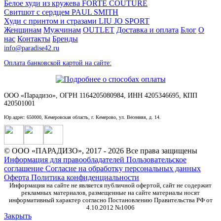
Белое худи из кружева FORTE COUTURE
Свитшот с сердцем PAUL SMITH
Худи с принтом и стразами LIU JO SPORT
Женщинам
Мужчинам
OUTLET
Доставка и оплата
Блог
О
нас
Контакты
Бренды
info@paradise42.ru
Оплата банковской картой на сайте:
ООО «Парадизо», ОГРН 1164205080984, ИНН 4205346695, КПП
420501001
Юр.адрес: 650000, Кемеровская область, г. Кемерово, ул. Весенняя, д. 14.
© ООО «ПАРАДИЗО», 2017 - 2026 Все права защищены
Информация для правообладателей
Пользовательское
соглашение
Согласие на обработку персональных данных
Оферта
Политика конфиденциальности
Информация на сайте не является публичной офертой, сайт не содержит
рекламных материалов, размещенные на сайте материалы носят
информативный характер согласно Постановлению Правительства РФ от
4.10.2012 №1006
Закрыть