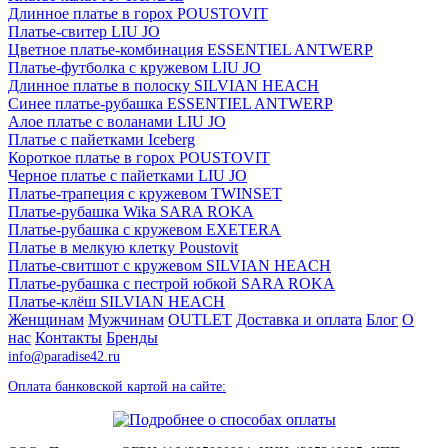
Длинное платье в горох POUSTOVIT
Платье-свитер LIU JO
Цветное платье-комбинация ESSENTIEL ANTWERP
Платье-футболка с кружевом LIU JO
Длинное платье в полоску SILVIAN HEACH
Синее платье-рубашка ESSENTIEL ANTWERP
Алое платье с воланами LIU JO
Платье с пайетками Iceberg
Короткое платье в горох POUSTOVIT
Черное платье с пайетками LIU JO
Платье-трапеция с кружевом TWINSET
Платье-рубашка Wika SARA ROKA
Платье-рубашка с кружевом EXETERA
Платье в мелкую клетку Poustovit
Платье-свитшот с кружевом SILVIAN HEACH
Платье-рубашка с пестрой юбкой SARA ROKA
Платье-клёш SILVIAN HEACH
Женщинам
Мужчинам
OUTLET
Доставка и оплата
Блог
О
нас
Контакты
Бренды
info@paradise42.ru
Оплата банковской картой на сайте: