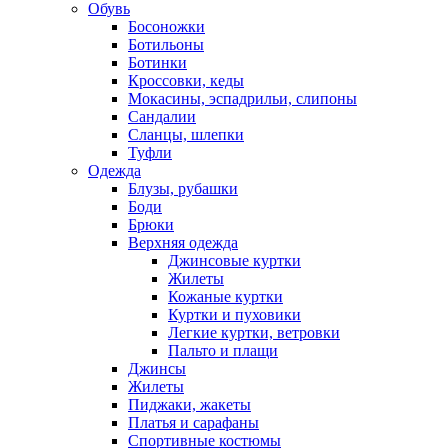
Обувь
Босоножки
Ботильоны
Ботинки
Кроссовки, кеды
Мокасины, эспадрильи, слипоны
Сандалии
Сланцы, шлепки
Туфли
Одежда
Блузы, рубашки
Боди
Брюки
Верхняя одежда
Джинсовые куртки
Жилеты
Кожаные куртки
Куртки и пуховики
Легкие куртки, ветровки
Пальто и плащи
Джинсы
Жилеты
Пиджаки, жакеты
Платья и сарафаны
Спортивные костюмы