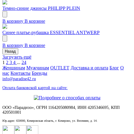
Темно-синие джинсы PHILIPP PLEIN
В корзину
В корзине
Синее платье-рубашка ESSENTIEL ANTWERP
В корзину
В корзине
Назад
Загрузить ещё
1
2
3
4
...
24
Женщинам
Мужчинам
OUTLET
Доставка и оплата
Блог
О
нас
Контакты
Бренды
info@paradise42.ru
Оплата банковской картой на сайте:
ООО «Парадизо», ОГРН 1164205080984, ИНН 4205346695, КПП
420501001
Юр.адрес: 650000, Кемеровская область, г. Кемерово, ул. Весенняя, д. 14.