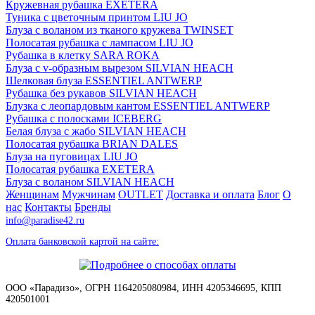
Кружевная рубашка EXETERA
Туника с цветочным принтом LIU JO
Блуза с воланом из тканого кружева TWINSET
Полосатая рубашка с лампасом LIU JO
Рубашка в клетку SARA ROKA
Блуза с v-образным вырезом SILVIAN HEACH
Шелковая блуза ESSENTIEL ANTWERP
Рубашка без рукавов SILVIAN HEACH
Блузка с леопардовым кантом ESSENTIEL ANTWERP
Рубашка с полосками ICEBERG
Белая блуза с жабо SILVIAN HEACH
Полосатая рубашка BRIAN DALES
Блуза на пуговицах LIU JO
Полосатая рубашка EXETERA
Блуза с воланом SILVIAN HEACH
Женщинам
Мужчинам
OUTLET
Доставка и оплата
Блог
О
нас
Контакты
Бренды
info@paradise42.ru
Оплата банковской картой на сайте:
ООО «Парадизо», ОГРН 1164205080984, ИНН 4205346695, КПП
420501001